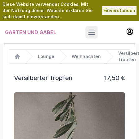
Diese Website verwendet Cookies. Mit
der Nutzung dieser Website erklären Sie
Einverstanden
sich damit einverstanden.
GARTEN UND GABEL
Open main menu
Versilber
Lounge
Weihnachten
Tropfen
Home
Versilberter Tropfen
17,50 €
Images