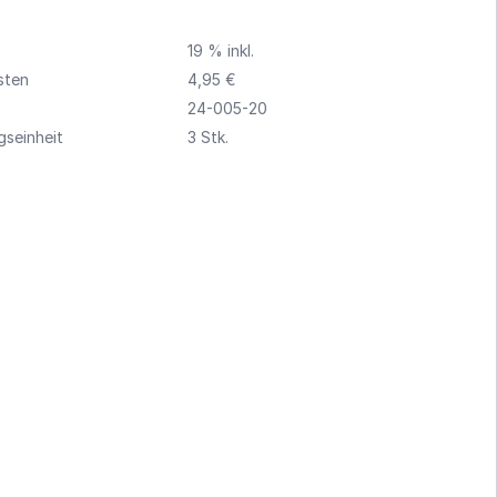
19 % inkl.
sten
4,95 €
24-005-20
seinheit
3 Stk.